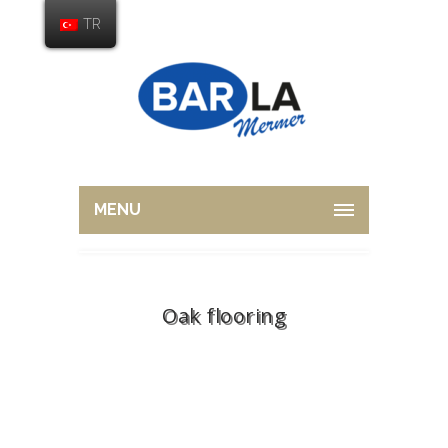
TR
MENU
Oak flooring
Home
Overview
Oak flooring