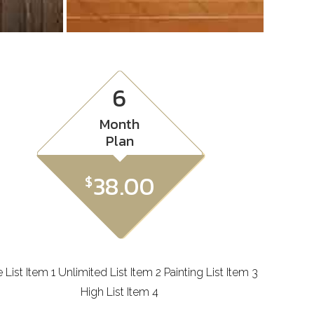
6
Month
Plan
38.00
$
 List Item 1 Unlimited List Item 2 Painting List Item 3
High List Item 4