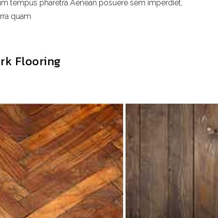
um tempus pharetra Aenean posuere sem imperdiet,
erra quam
rk Flooring