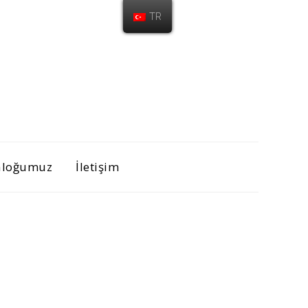
TR
aloğumuz
İletişim