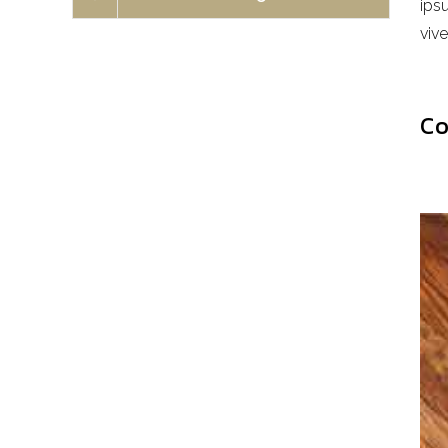
ips
viv
Co