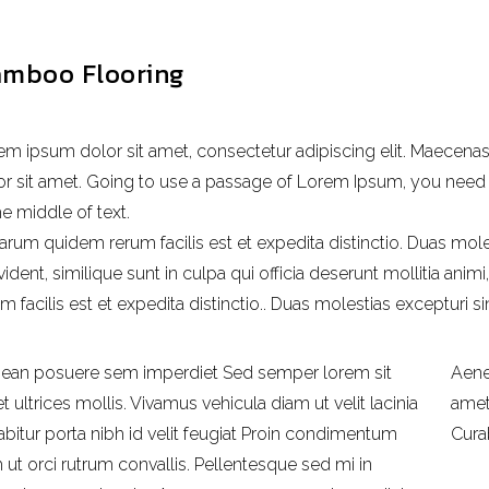
mboo Flooring
em ipsum dolor sit amet, consectetur adipiscing elit. Maecenas
or sit amet. Going to use a passage of Lorem Ipsum, you need 
he middle of text.
harum quidem rerum facilis est et expedita distinctio. Duas mole
vident, similique sunt in culpa qui officia deserunt mollitia an
m facilis est et expedita distinctio.. Duas molestias excepturi sin
ean posuere sem imperdiet Sed semper lorem sit
Aene
 ultrices mollis. Vivamus vehicula diam ut velit lacinia
amet 
abitur porta nibh id velit feugiat Proin condimentum
Curab
 ut orci rutrum convallis. Pellentesque sed mi in