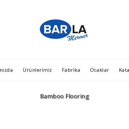
mızda
Ürünlerimiz
Fabrika
Ocaklar
Kat
Bamboo Flooring
Home
Overview
Bamboo Flooring