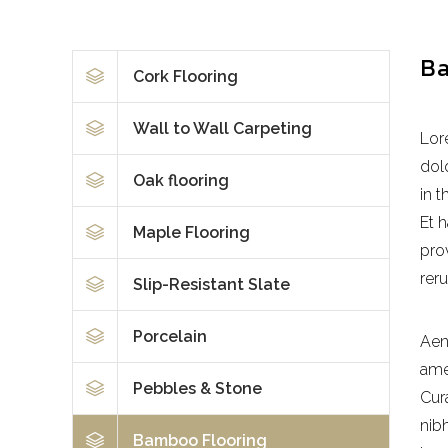
Ba
Cork Flooring
Wall to Wall Carpeting
Lor
dol
Oak flooring
in t
Et 
Maple Flooring
pro
reru
Slip-Resistant Slate
Porcelain
Aen
amet
Pebbles & Stone
Cur
nibh
Bamboo Flooring