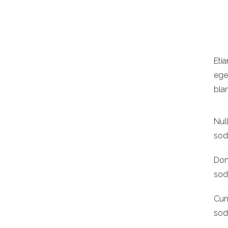
Etia
ege
blan
Null
sod
Done
sod
Cum 
sod