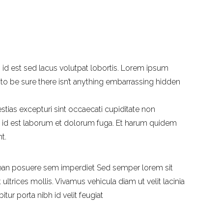
 id est sed lacus volutpat lobortis. Lorem ipsum
to be sure there isn’t anything embarrassing hidden
stias excepturi sint occaecati cupiditate non
imi, id est laborum et dolorum fuga. Et harum quidem
t.
an posuere sem imperdiet Sed semper lorem sit
ultrices mollis. Vivamus vehicula diam ut velit lacinia
itur porta nibh id velit feugiat