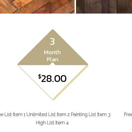
3
Month
Plan
28.00
$
ee List Item 1 Unlimited List Item 2 Painting List Item 3
Free
High List Item 4