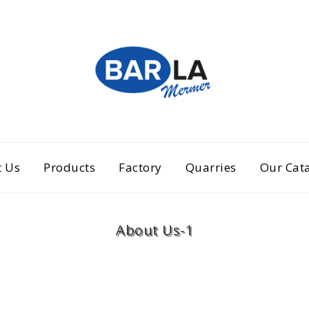
 Us
Products
Factory
Quarries
Our Cat
About Us-1
Home
About Us-1