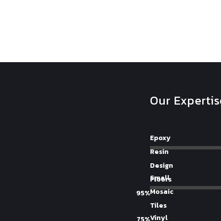
Our Expertis
Epoxy
Resin
Design
Small
Floors
Mosaic
95%
Tiles
Vinyl
75%