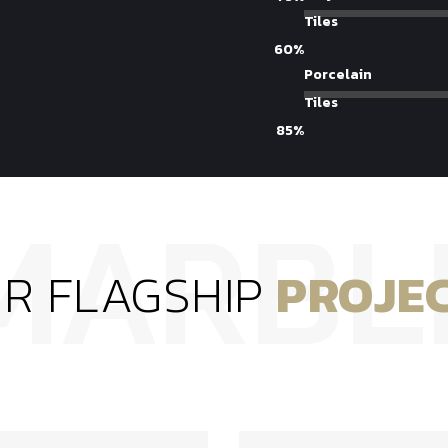
Tiles
60%
Porcelain
Tiles
85%
R FLAGSHIP
PROJE