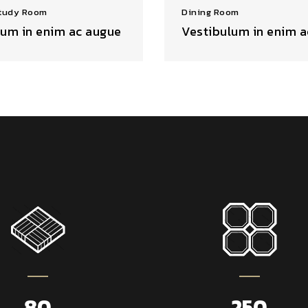
Study Room
Dining Room
lum in enim ac augue
Vestibulum in enim 
80
250