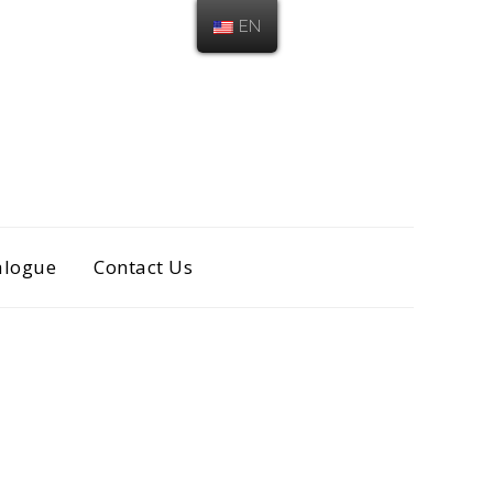
EN
alogue
Contact Us