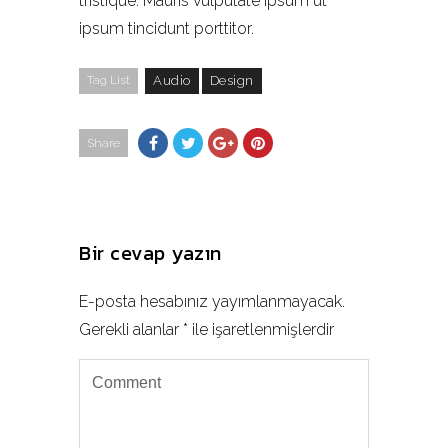
tristique. Mauris vulputate ipsum ut
ipsum tincidunt porttitor.
Tag List
Audio
Design
Share
Bir cevap yazın
E-posta hesabınız yayımlanmayacak.
Gerekli alanlar
*
ile işaretlenmişlerdir